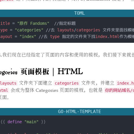
TOML
title
 = 
"原作 Fandoms"
type
 = 
"categories"
 //去 
layouts
/
categories
layout
 = 
"index"
 //去 
type
 指定的文件夹下找
index
.
html
作为模
么我们现在已经指定了页面的内容和使用的模板，我们接下来就
tegories 页面模板 | HTML
文件夹下面建立
文件夹，并建立
layouts
categories
index.h
会成为整体 Categories 页面的模板，也就是
html
你的网站域名/ca
页面。
GO-HTML-TEMPLATE
{{
define
"main"
}}