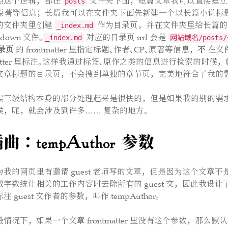
照这个逻辑，都在
文件夹下面，短篇文章我可以直接建立一
posts
P、原著等信息；长篇我可以在文件夹下面先新建一个以长篇小说标
的文件夹里创建
作为目录页，并在文件夹里给长篇的
_index.md
kdown 文件。
对应的目录页 url 会是
_index.md
网站域名/post
录页
的 frontmatter 里指定标题、作者、CP、原著等信息，
不
在文
tmatter 里标注。这样我通过标签、原作之类的信息进行检索的时
文章标题的目录页，不会搜到单独的章节页，完美地符合了我的需
实三级结构本身的部分处理起来是很快的，但是如果我的别的需
候，呃，就会涉及到许多…… 复杂的地方。
曲：tempAuthor 参数
为我的网页里有邀请 guest 老师写的文章，但是因为这个文章
字数统计相关的工作内容时去除所有的 guest 文，因此我设计了一个在 
 guest 文作者的参数，叫作 tempAuthor。
般情况下，如果一个文章 frontmatter 里没有这个参数，那么