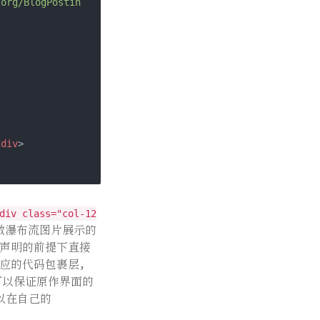
.org/BlogPostin
/
div
n": true }'
div class="col-12
做瀑布流图片展示的
声明的前提下直接
tPage
(
print
$.
应的代码包裹层，
以保证原作界面的
含所有的categor
以在自己的