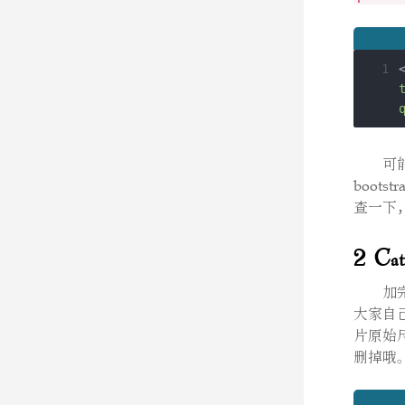
21
22
1
23
24
25
26
可
boot
27
查一下
28
29
2 Ca
30
31
加
大家自
片原始
32
删掉哦。
33
34