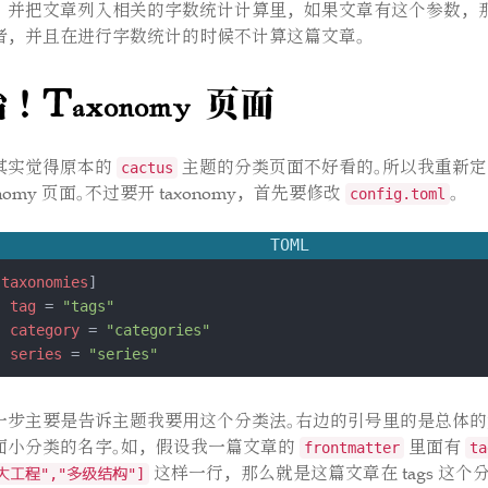
，并把文章列入相关的字数统计计算里，如果文章有这个参数，
者，并且在进行字数统计的时候不计算这篇文章。
！Taxonomy 页面
其实觉得原本的
主题的分类页面不好看的。所以我重新
cactus
onomy 页面。不过要开 taxonomy，首先要修改
。
config.toml
TOML
[
taxonomies
tag
 = 
"tags"
category
 = 
"categories"
series
 = 
"series"
一步主要是告诉主题我要用这个分类法。右边的引号里的是总体
面小分类的名字。如，假设我一篇文章的
里面有
frontmatter
t
这样一行，那么就是这篇文章在 tags 这个
大工程","多级结构"]