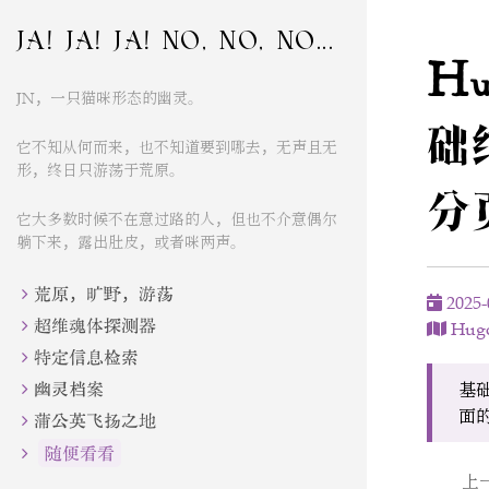
JA! JA! JA! NO, NO, NO...
Hu
JN，一只猫咪形态的幽灵。
础
它不知从何而来，也不知道要到哪去，无声且无
形，终日只游荡于荒原。
分页
它大多数时候不在意过路的人，但也不介意偶尔
躺下来，露出肚皮，或者咪两声。
荒原，旷野，游荡
2025-
超维魂体探测器
Hug
特定信息检索
幽灵档案
基础
面
蒲公英飞扬之地
随便看看
上