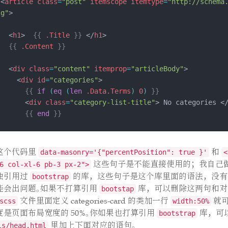
<
article
class
=
"post"
itemscope
itemtype
=
"http://schema
g"
  <
h1
>  
{{
.Title
}}
 </
h1
{{
.Content
}}
  <
div
class
=
"content"
itemprop
=
"articleBody"
    <
div
id
=
"categories"
{{
if
(
eq
(
len
.Data.Terms
)
0
)
}}
      <
div
class
=
"category-list-title"
> No categories <
{{
end
}}
      <
div
class
=
"category-list"
        <
div
class
=
"row"
data-masonry
=
'{"percentPositio
这个代码里
和
data-masonry='{"percentPosition": true }'
<
{{
$topaginate
:=
slice
}}
这些句子是不能直接使用的；我自己
6 col-xl-6 pb-3 px-2">
{{
range
$k
,
$v
:=
.Data.Terms.Alphabetical
}}
独引用过
的库，这些句子是这个库里面的语法，没有
bootstrap
{{
$topaginate
=
$topaginate
|
append
(
site
.Ge
能会出问题。如果不打算引用
库，可以删除这两句和对
bootstap
Data.Plural
"/"
$v
.Term
))
}}
文件里面定义 categories-card 的类加一行
就可
scss
width:50%
{{
end
}}
<!--生成名为 $topaginate 的数组，数组内包
度是页面布局宽度的 50%。你如果也打算引用
库，可
bootstrap
y，并且保留了它们作为分类法的数据结构-->
里加上下面对应的语句。
ls/head.html