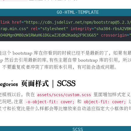
{{
range
(
.Paginate
$topaginate
)
.Pages.ByDate
}
aginate 并分页，一般默认分页是10个1页-->
GO-HTML-TEMPLATE
        <
div
class
=
"col-12 col-md-6 col-xl-6 pb-3 px-2"
<
link
href
=
"https://cdn.jsdelivr.net/npm/
bootstrap@5.2.3
        <
div
class
=
"categories-card"
> 
<!--生成卡片-->
trap.min.css"
rel
=
"stylesheet"
integrity
=
"sha384-rbsA2VB
{{
if
.Params.BGPic
}}
<!--如果指定了卡片头图，
qO46MgnOM80zW1RWuH61DGLwZJEdK2Kadq2F9CUG65"
crossorigin
=
了-->
          <
div
class
=
"categories-pic"
          <
a
href
=
"
{{
.Page.Permalink
}}
"
> <
img
src
=
"
{{
能这个 bootstrap 库在你看到的时候已经不是最新的了，如果
|
absURL
}}
"
 /> </
a
strap 然后去引用最新的库。有些主题自带 bootstrap 库的引用
          </
div
，不要重复或者冲突了库的版本引用，有可能会造成问题。
{{
end
}}
tegories 页面样式 | SCSS
{{
$scratch
:=
newScratch
}}
{{
range
.Pages
}}
<!--因为这一结构在range $top
完模板以后，我在
里面增加样式定义。
assets/scss/custom.scss
面，所以这句话的意思是遍历categories分类法包含当前Term的所有
己玩吧。注意
和
paginte遍历到了“灌篮高手”，这句range就是遍历所有categorie
-o-object-fit: cover;
object-fit: cover;
尺寸和长宽比是什么样都会等比缩放来自动适应指定大小框体的
的词条的页面-->
{{
$scratch
.Add
"total1"
1
}}
{{
end
}}
SCSS