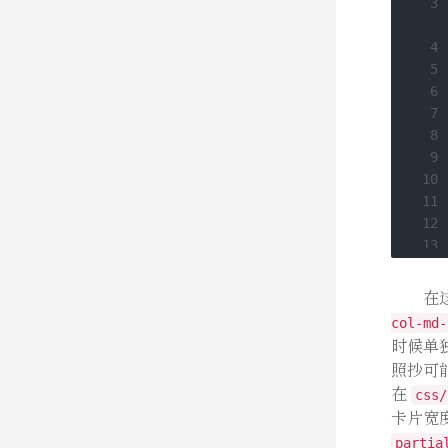
 3
 4
 5
 6
 7
 8
 9
10
11
12
13
14
15
在
16
col-md-
17
时候单
18
照抄可
在
css/
19
卡片宽
partia
20