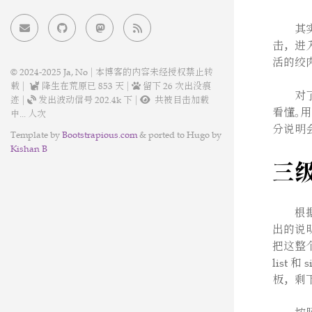
其
击，进
活的绞
© 2024-2025 Ja, No | 本博客的内容未经授权禁止转
载 |
降生在荒原已
853
天 |
留下 26 次出没痕
对
迹 |
发出波动信号 202.4k 下 |
共被目击
加载
看懂。
中...
人次
分说明
Template by
Bootstrapious.com
& ported to Hugo by
Kishan B
三
根
出的说
把这整
list
板，剩下