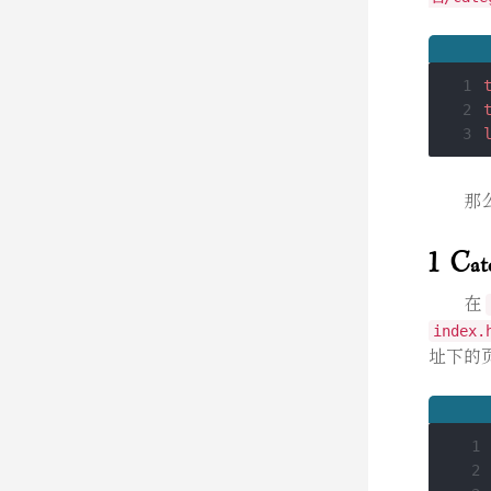
1
2
3
那
1 Ca
在
index.
址下的
 1
 2