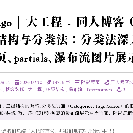
go | 大工程 - 同人博客 0
结构与分类法：分类法深
、partials、瀑布流图片展
08-11
2026-02-10
14715 字
幽影莹莹
同人博客
o
,
博客装修
,
大工程
,
多级结构
,
瀑布流
,
Taxonomies
：三级结构的调整、分类法页面（Categories、Tags、Series
的的装修。哦，还有短代码包裹的瀑布流展示图片画廊，附带灯箱
一篇我们总结了大概的需求，那我们现在就开始动手吧！