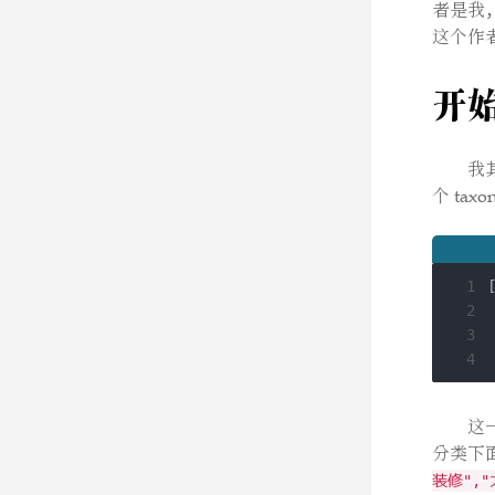
者是我
这个作
开始
我
个 tax
1
2
3
4
这
分类下
装修","