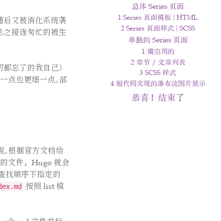
总体 Series 页面
1 Series 页面模板 | HTML
随后又被消化系统袭
2 Series 页面样式 | SCSS
总之接连匆忙的被生
单独的 Series 页面
1 填空用的
2 章节 / 文章列表
切都忘了的我自己）
3 SCSS 样式
新一点也更细一点。部
4 短代码实现的瀑布流图片展示
恭喜！结束了
实现。根据官方文档给
的文件，Hugo 就会
查找顺序下指定的
按照 list 模
dex.md