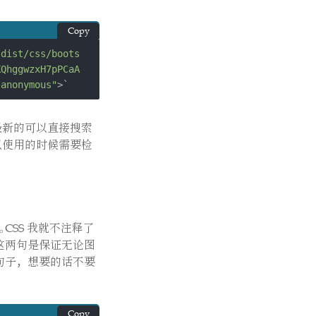
}
<!--遍历 $top
Copy
/dist/css/boots
KQhggwzxH7pPCaA
显示图片，没有算
"anonymous"
>`
.Params.BGPic
有最新的可以直接搜索
，所以使用的时候需要检
aginte 结构下
CSS 我就不注释了
页面；比如当前$to
这两句是保证无论图
s里面包含“灌篮高手”
句子，想要的话不要
Copy