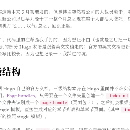
实这篇本来 5 月初要发的，但是博主突然被公司的大裁员袭击，
入新公司以后早九晚十了一整个月总之现在整个人都活人微死，
肉机打飞…… 叹气。总之，回到正题。
了，代码里的注释是我手打的，因为想让小白（也就是之后把一
用到的部分 Hugo 术语是跟着英文文档走的；官方的英文文档更
会写比较长，因为也想记录一下我踩过的坑。
级结构
据 Hugo 自己的官方文档，三级结构本身在 Hugo 里面并不难
明，
Page bundles
，只需要在一个文件夹里创建一个
_index.md
个文件夹识别成一个
（页面包？），之后则会根据
page bundle
 和 single 模板，直接生成对应的章节列表和单章节页面。（其中
_in
的按照 single 模板）。