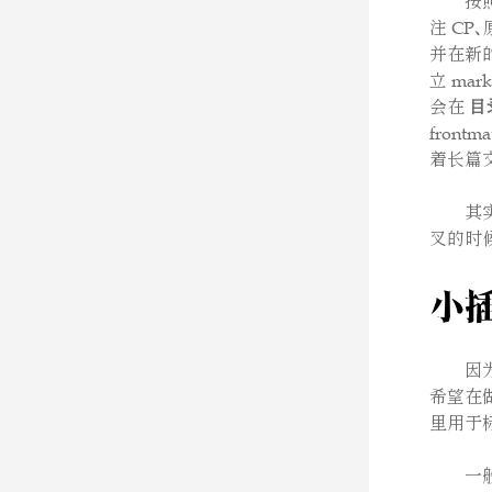
按
注 C
并在新
立 mar
会在
目
fron
着长篇
其
叉的时
小插
因
希望在做
里用于标注
一