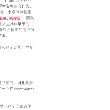
个 md 文件并标
题为名称的文件夹，
每一个章节单独建
，而我
s/长篇小说标题
件夹里具体章节的
候，就只会检索到这个顶
求。
求和这个结构产生交
不是我写的，因此我会
frontmatter
默认显示这个文章的作