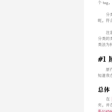
个 tag
分
呃，符
注意
分类的类
类法为标
#1 原
原
知道我
总体 C
在
夹，并
名/cate