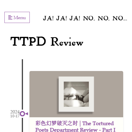
Menu
JA! JA! JA! NO, NO, NO...
TTPD Review
2024
10-17
彩色幻梦破灭之时 | The Tortured
Poets Department Review - Part I